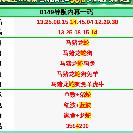
0149导航内幕一码
码
13.25.08.15.
14
.45.04.12.29.30
码
13.25.08.15.
14
肖
马猪龙
蛇
肖
马猪龙
蛇
狗
肖
马猪龙
蛇
狗兔
肖
马猪龙
蛇
狗兔羊
肖
马猪龙
蛇
狗兔羊虎牛
双
单数+猪
蛇
色
红波+
蓝波
野
家禽+龙
蛇
尾
358
4
290