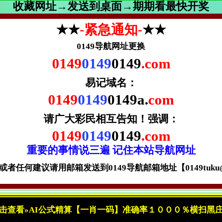
收藏网址→发送到桌面→期期看最快开奖
★★
-紧急通知-
★★
0149导航网址更换
0149
0149
0149
.com
易记域名：
0149
0149
0149a.
com
请广大彩民相互告知！
强调：
0149
0149
0149
.com
重要的事情说三遍 记住本站导航网址
者任何建议请用邮箱发送到0149导航邮箱地址【0149tuku@gm
击查看»AI公式精算【一肖一码】准确率１０００％横扫黑