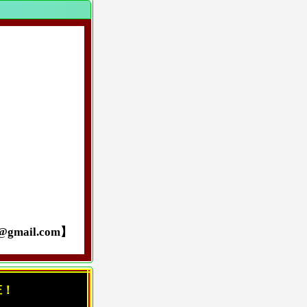
ail.com】
庄！