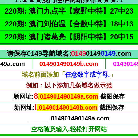
220期: 澳门九点半【家野中特】27中23
220期: 澳门刘伯温【合数中特】18中13
220期: 澳门诸葛亮【阴阳中特】20中15
请保存0149导航域名:
0149
0149
0149
.com
149a.com
014901490149b.com
0149014
域名前面添加「
任意数字或字母.
」
例如：以下添加几条域名做示范
9
新网址:
.014901490149a.com
截图保存
J
新网址:
.014901490149b.com
截图保存
______.014901490149a.com
空格随意输入,轻松打开网站